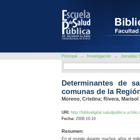
Determinantes de sa
Metropolitana 1996 - 
Principal
→
Investigación
→
Jornadas C
Determinantes de sal
comunas de la Región
Moreno, Cristina
;
Rivera, Marisol
URI:
http://bibliodigital.saludpublica.uchi
Fecha:
2008-10-10
Resumen:
En el mundo durante muchos años el indicad