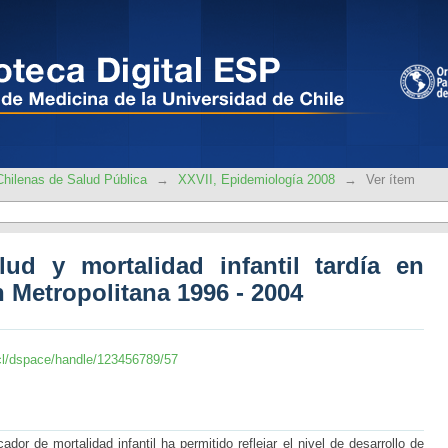
lud y mortalidad infantil tardía en 
2004
hilenas de Salud Pública
→
XXVII, Epidemiología 2008
→
Ver ítem
ud y mortalidad infantil tardía en
 Metropolitana 1996 - 2004
le.cl/dspace/handle/123456789/57
or de mortalidad infantil ha permitido reflejar el nivel de desarrollo de