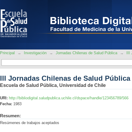
III Jornadas Chilenas de Salud Pública
Principal
→
Investigación
→
Jornadas Chilenas de Salud Pública
→
III
III Jornadas Chilenas de Salud Pública
Escuela de Salud Pública, Universidad de Chile
URI:
http://bibliodigital.saludpublica.uchile.cl/dspace/handle/123456789/566
Fecha:
1983
Resumen:
Resúmenes de trabajos aceptados