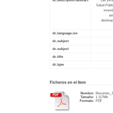
dc.description.abstract
Las jorn
Salud Públi
invest
as
destinad
dc.language.iso
dc.subject
dc.subject
dc.title
dc.type
Ficheros en el ítem
Nombre:
Resumen_J
Tamaño:
1.117Mb
Formato:
PDF