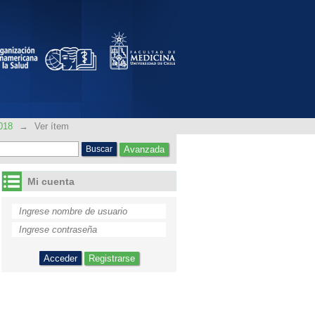
018
→
Ver ítem
Avanzada
Mi cuenta
Registrarse