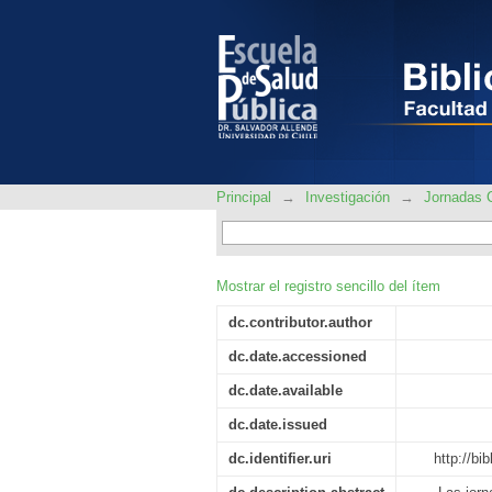
XXXIII Jornadas Chile
Principal
→
Investigación
→
Jornadas C
Mostrar el registro sencillo del ítem
dc.contributor.author
dc.date.accessioned
dc.date.available
dc.date.issued
dc.identifier.uri
http://bi