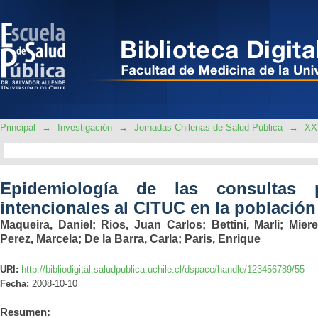
Epidemiología de las consultas por i
población menor de edad
Principal
→
Investigación
→
Jornadas Chilenas de Salud Pública
→
XXV
Epidemiología de las consultas p
intencionales al CITUC en la població
Maqueira, Daniel
;
Rios, Juan Carlos
;
Bettini, Marli
;
Mier
Perez, Marcela
;
De la Barra, Carla
;
Paris, Enrique
URI:
http://bibliodigital.saludpublica.uchile.cl/dspace/handle/123456789/55
Fecha:
2008-10-10
Resumen: