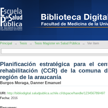
Planificación estratégica para el cent
comuna de Padre las Casas, región de 
Principal
→
Tesis
→
Tesis Magíster en Salud Pública
→
Ver ítem
Planificación estratégica para el ce
rehabilitación (CCR) de la comuna d
región de la araucanía
Burgos Moraga, Danner Emanuel
URI:
http://bibliodigital.saludpublica.uchile.cl/dspace/handle/123456789/497
Fecha:
2016
Resumen: