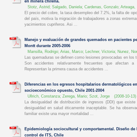
en minera chilena.
Stotz, Astrid
;
Salgado, Daniela
;
Cardenas, Gonzalo
;
Arteaga, 
El precio del cobre, la tasa desempleo del 7.2%, la falta de op
del país, motiva la migración de trabajadores a zonas extrem
yacimientos cupriferos. Asi ...
Manejo y evaluación de grandes quemados en pacientes ped
Montt durante 2005-2006
Mansilla, Rodrigo
;
Arias, Marco
;
Lechner, Victoria
;
Nunez, No
Las quemaduras se definen como lesiones provocadas en los te
Son accidentes relativamente frecuentes que afectan a 
Representan la primera causa de accidentes ...
Diferencias en los egresos hospitalarios dermatológicos e
socioeconómico opuesto, Chile 2001-2004
Ullrich, Constanza
;
Zerega, Mario
;
Szot, Jorge
(
2008-10-13
)
La desigualdad de distribución de ingresos (DDI) que exist
desigualdad en salud éticamente inaceptable. Se ha observ
familiar existe una mayor mortalidad ...
Epidemiología sociocultural y comportamental. Diseño de 
control de ITS, Chile