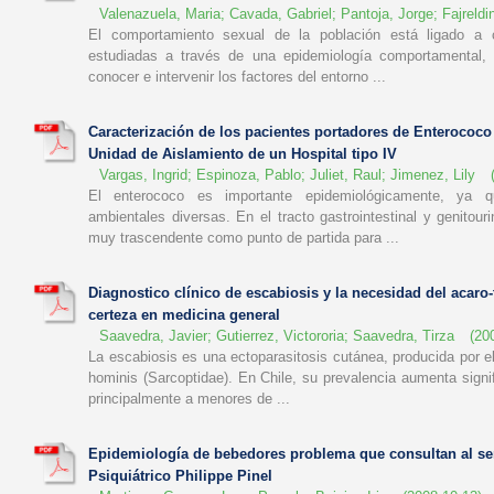
Valenazuela, Maria
;
Cavada, Gabriel
;
Pantoja, Jorge
;
Fajreldi
El comportamiento sexual de la población está ligado a
estudiadas a través de una epidemiología comportamental,
conocer e intervenir los factores del entorno ...
Caracterización de los pacientes portadores de Enterococo
Unidad de Aislamiento de un Hospital tipo IV
Vargas, Ingrid
;
Espinoza, Pablo
;
Juliet, Raul
;
Jimenez, Lily
El enterococo es importante epidemiológicamente, ya q
ambientales diversas. En el tracto gastrointestinal y genitou
muy trascendente como punto de partida para ...
Diagnostico clínico de escabiosis y la necesidad del acaro
certeza en medicina general
Saavedra, Javier
;
Gutierrez, Victororia
;
Saavedra, Tirza
(
20
La escabiosis es una ectoparasitosis cutánea, producida por e
hominis (Sarcoptidae). En Chile, su prevalencia aumenta signi
principalmente a menores de ...
Epidemiología de bebedores problema que consultan al ser
Psiquiátrico Philippe Pinel