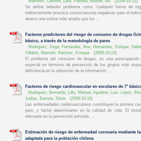
Martinez, Carmen
;
Lara, Pamela
;
Boisier, Iris
(
2008-10-13
)
Se define bebedor problema como “cualquier forma de inge
indirectamente provoca consecuencias negativas para el indivi
abarca una esfera más amplia que los ...
Factores predictores del riesgo de consumo de drogas lícit
básico, a través de la metodología de pares
Rodriguez, Jorge
;
Fernandez, Ana
;
Hernandez, Enrique
;
Vald
Villalon, Marcelo
;
Ramirez, Enrique
(
2008-10-13
)
El problema del consumo de drogas, es una preocupación 
especial en términos de prevención de los grupos más expu
deficiencia en la obtención de la información, ...
Factores de riesgo cardiovascular en escolares de 7° básic
Rodriguez, Bernardo
;
Lillo, Manuel
;
Aguilera, Luis
;
Lopez, Bri
Judias
;
Barrera, Silvia
(
2008-10-10
)
Las enfermedades cardiovasculares constituyen la primera ca
país, y factor determinante en la calidad de vida. El estu
relevante en la prevención primaria. ...
Estimación de riesgo de enfermedad coronaria mediante l
adaptada para la población chilena