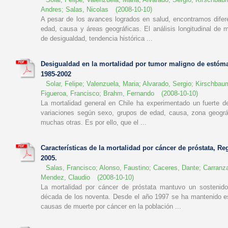
Andres
;
Salas, Nicolas
(
2008-10-10
)
A pesar de los avances logrados en salud, encontramos difer
edad, causa y áreas geográficas. El análisis longitudinal de 
de desigualdad, tendencia histórica ...
Desigualdad en la mortalidad por tumor maligno de estóm
1985-2002
Solar, Felipe
;
Valenzuela, Maria
;
Alvarado, Sergio
;
Kirschbaum
Figueroa, Francisco
;
Brahm, Fernando
(
2008-10-10
)
La mortalidad general en Chile ha experimentado un fuerte d
variaciones según sexo, grupos de edad, causa, zona geográf
muchas otras. Es por ello, que el ...
Características de la mortalidad por cáncer de próstata, Re
2005.
Salas, Francisco
;
Alonso, Faustino
;
Caceres, Dante
;
Carranz
Mendez, Claudio
(
2008-10-10
)
La mortalidad por cáncer de próstata mantuvo un sostenid
década de los noventa. Desde el año 1997 se ha mantenido es
causas de muerte por cáncer en la población ...