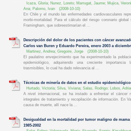
Icaza, Gloria
;
Nunez, Loreto
;
Marrugat, Jaume
;
Mujica, Veron
Ana
;
Palomo, Ivan
(
2008-10-10
)
En Chile y el mundo las enfermedades cardiovasculares rep
morbi-mortalidad. Para el cálculo del riesgo coronario global
Framingham, que sobreestimarían el ...
Descripción del dolor de los pacientes con cáncer avanzad
Carlos van Buren y Eduardo Pereira, enero 2003 a diciemb
Martinez, Andrea
;
Gregoire, Jorge
(
2008-10-10
)
El paulatino envejecimiento que ha experimentado la població
epidemiológico, adquiriendo una creciente importancia
trasmisibles, lo cual ha dado relevancia al ...
Técnicas de minería de datos en el estudio epidemiológic
Hurtado, Victoria
;
Silva, Viviana
;
Salas, Rodrigo
;
Lobos, Adri
A nivel internacional, se ha instado a enfrentar el cánce
integrales de tratamiento y recopilación de información. En V
causa de muerte, allí nace la ...
Desigualdad en la mortalidad por tumor maligno de mama 
1985-2002
Solar, Felipe
;
Valenzuela, Maria
;
Alvarado, Sergio
;
Kirschbaum