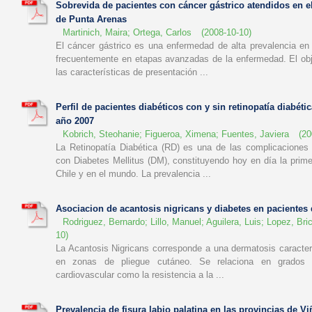
Sobrevida de pacientes con cáncer gástrico atendidos en el
de Punta Arenas
Martinich, Maira
;
Ortega, Carlos
(
2008-10-10
)
El cáncer gástrico es una enfermedad de alta prevalencia en 
frecuentemente en etapas avanzadas de la enfermedad. El obje
las características de presentación ...
Perfil de pacientes diabéticos con y sin retinopatía diabétic
año 2007
Kobrich, Steohanie
;
Figueroa, Ximena
;
Fuentes, Javiera
(
20
La Retinopatía Diabética (RD) es una de las complicaciones
con Diabetes Mellitus (DM), constituyendo hoy en día la prim
Chile y en el mundo. La prevalencia ...
Asociacion de acantosis nigricans y diabetes en pacientes 
Rodriguez, Bernardo
;
Lillo, Manuel
;
Aguilera, Luis
;
Lopez, Bri
10
)
La Acantosis Nigricans corresponde a una dermatosis caracter
en zonas de pliegue cutáneo. Se relaciona en grados v
cardiovascular como la resistencia a la ...
Prevalencia de fisura labio palatina en las provincias de Vi