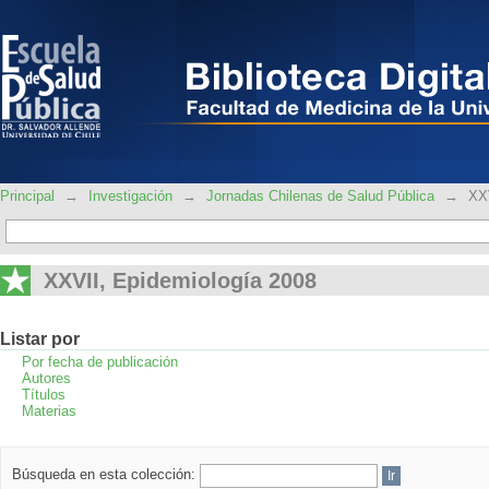
XXVII, Epidemiología 2008
Principal
→
Investigación
→
Jornadas Chilenas de Salud Pública
→
XXV
XXVII, Epidemiología 2008
Listar por
Por fecha de publicación
Autores
Títulos
Materias
Búsqueda en esta colección: