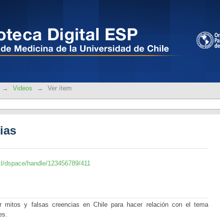
ias
→
Videos
→
Ver ítem
ias
le.cl/dspace/handle/123456789/411
ler mitos y falsas creencias en Chile para hacer relación con el tema
es.