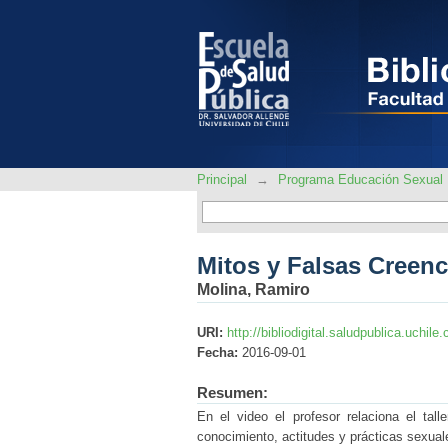
Mitos y Falsas Creenc
Principal
→
Programa Educación Sexual
Mitos y Falsas Creenc
Molina, Ramiro
URI:
http://bibliodigital.saludpublica.uchi
Fecha:
2016-09-01
Resumen:
En el video el profesor relaciona el tal
conocimiento, actitudes y prácticas sexual