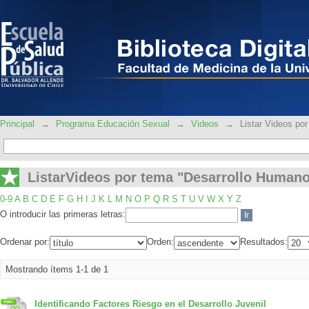
ListarVideos por tema "Desarrollo Hu
Principal
→
Programa Educación Sexual
→
Videos
→
Listar Videos po
ListarVideos por tema "Desarrollo Human
0-9
A
B
C
D
E
F
G
H
I
J
K
L
M
N
O
P
Q
R
S
T
U
V
W
X
Y
Z
O introducir las primeras letras:
Ordenar por:
Orden:
Resultados:
Mostrando ítems 1-1 de 1
Identificando Factores Riesgo en el Desarrollo Juvenil