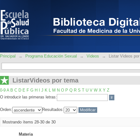
ListarVideos por tema
Principal
→
Programa Educación Sexual
→
Videos
→
Listar Videos po
ListarVideos por tema
0-9
A
B
C
D
E
F
G
H
I
J
K
L
M
N
O
P
Q
R
S
T
U
V
W
X
Y
Z
O introducir las primeras letras:
Orden:
Resultados:
Mostrando ítems 28-30 de 30
Materia