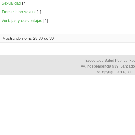
Sexualidad
[7]
Transmisión sexual
[1]
Ventajas y desventajas
[1]
Mostrando ítems 28-30 de 30
Escuela de Salud Pública, Fac
Av. Independencia 939, Santiago,
©Copyright 2014, UTIE