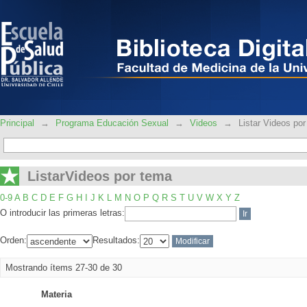
ListarVideos por tema
Principal
→
Programa Educación Sexual
→
Videos
→
Listar Videos po
ListarVideos por tema
0-9
A
B
C
D
E
F
G
H
I
J
K
L
M
N
O
P
Q
R
S
T
U
V
W
X
Y
Z
O introducir las primeras letras:
Orden:
Resultados:
Mostrando ítems 27-30 de 30
Materia