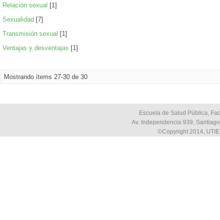
Relación sexual
[1]
Sexualidad
[7]
Transmisión sexual
[1]
Ventajas y desventajas
[1]
Mostrando ítems 27-30 de 30
Escuela de Salud Pública, Fac
Av. Independencia 939, Santiago,
©Copyright 2014, UTIE