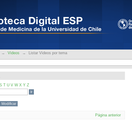
a
→
Videos
→
Listar Videos por tema
S
T
U
V
W
X
Y
Z
Página anterior