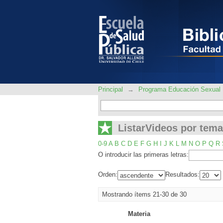
ListarVideos por tem
Principal
→
Programa Educación Sexual
ListarVideos por tema
0-9
A
B
C
D
E
F
G
H
I
J
K
L
M
N
O
P
Q
R
O introducir las primeras letras:
Orden:
Resultados:
Mostrando ítems 21-30 de 30
Materia