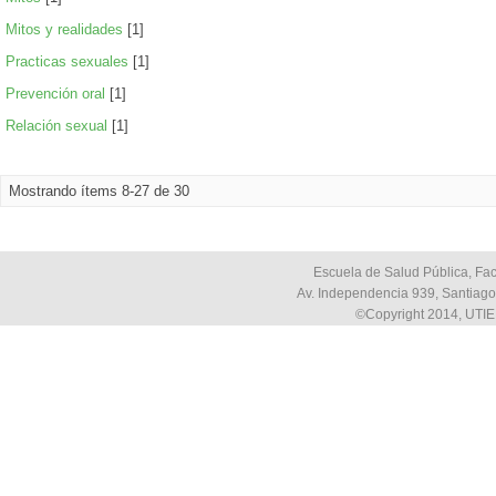
Mitos y realidades
[1]
Practicas sexuales
[1]
Prevención oral
[1]
Relación sexual
[1]
Mostrando ítems 8-27 de 30
Escuela de Salud Pública, Fac
Av. Independencia 939, Santiago,
©Copyright 2014, UTIE