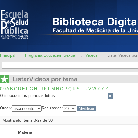
ListarVideos por tema
Principal
→
Programa Educación Sexual
→
Videos
→
Listar Videos po
ListarVideos por tema
0-9
A
B
C
D
E
F
G
H
I
J
K
L
M
N
O
P
Q
R
S
T
U
V
W
X
Y
Z
O introducir las primeras letras:
Orden:
Resultados:
Mostrando ítems 8-27 de 30
Materia