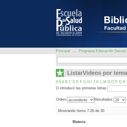
ListarVideos por tem
Principal
→
Programa Educación Sexual
ListarVideos por tema
0-9
A
B
C
D
E
F
G
H
I
J
K
L
M
N
O
P
Q
R
O introducir las primeras letras:
Orden:
Resultados:
Mostrando ítems 7-26 de 30
Materia