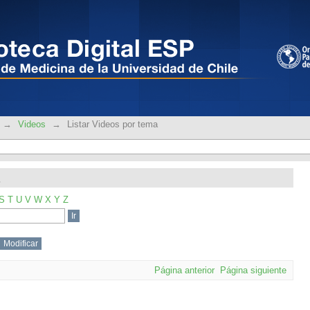
a
→
Videos
→
Listar Videos por tema
S
T
U
V
W
X
Y
Z
Página anterior
Página siguiente