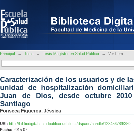
Caracterización de los usuarios 
hospitalización domiciliaria del hos
hasta junio 2014, Santiago
Principal
→
Tesis
→
Tesis Magíster en Salud Pública
→
Ver ítem
Caracterización de los usuarios y de la
unidad de hospitalización domiciliar
Juan de Dios, desde octubre 2010 
Santiago
Fonseca Figueroa, Jéssica
URI:
http://bibliodigital.saludpublica.uchile.cl/dspace/handle/123456789/389
Fecha:
2015-07