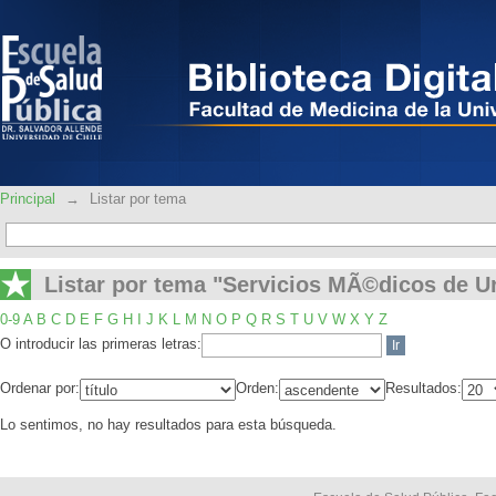
Listar por tema "Servicios MÃ©dicos d
Principal
→
Listar por tema
Listar por tema "Servicios MÃ©dicos de U
0-9
A
B
C
D
E
F
G
H
I
J
K
L
M
N
O
P
Q
R
S
T
U
V
W
X
Y
Z
O introducir las primeras letras:
Ordenar por:
Orden:
Resultados:
Lo sentimos, no hay resultados para esta búsqueda.